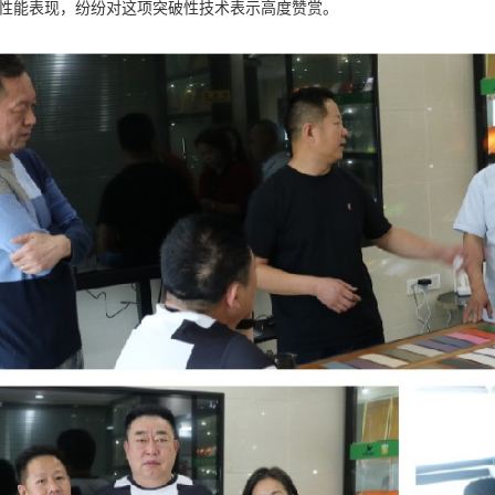
性能表现，纷纷对这项突破性技术表示高度赞赏。