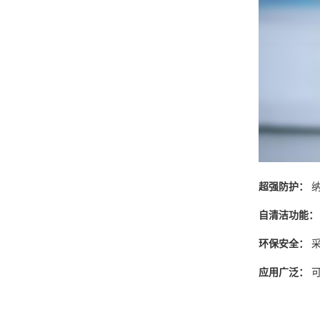
超强防护：
自清洁功能：
环保安全：
应用广泛：