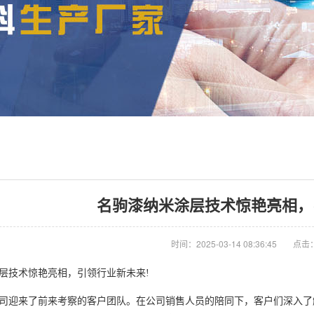
名驹漆纳米涂层技术惊艳亮相，
时间：2025-03-14 08:36:45
点击：
层技术惊艳亮相，引领行业新未来!
司迎来了前来考察的客户团队。在公司销售人员的陪同下，客户们深入了