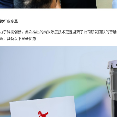
领行业变革
力于科技创新，此次推出的纳米涂层技术更是凝聚了公司研发团队的智慧
跃，具备以下显著优势：