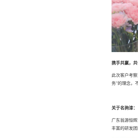
携手共赢，共
此次客户考察
务”的理念，
关于
名驹漆
：
广东翁源
恒辉
丰富的研发团