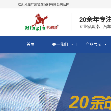
欢迎光临广东恒辉涂料有限公司官网！
20余年专
专业家具漆、汽车
首页
关于我们
产品展示