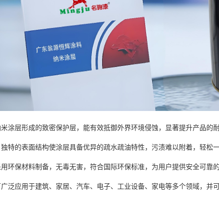
纳米涂层形成的致密保护层，能有效抵御外界环境侵蚀，显著提升产品的
独特的表面结构使涂层具备优异的疏水疏油特性，污渍难以附着，轻松
采用环保材料制备，无毒无害，符合国际环保标准，为用户提供安全可靠
可广泛应用于建筑、家居、汽车、电子
、
工业设备、家电
等多个领域，
并