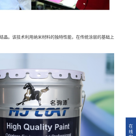
结晶。该技术利用纳米材料的独特性能，在传统涂层的基础上
在
线