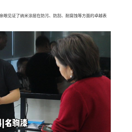
亲眼见证了纳米涂层在防污、防刮、耐腐蚀等方面的卓越表